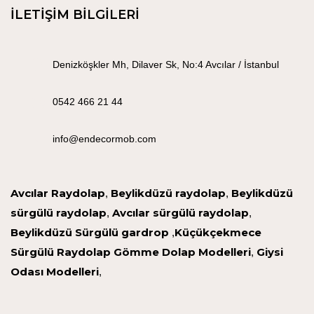
İLETİŞİM BİLGİLERİ
Denizköşkler Mh, Dilaver Sk, No:4 Avcılar / İstanbul
0542 466 21 44
info@endecormob.com
Avcılar Raydolap
Beylikdüzü raydolap
Beylikdüzü
,
,
sürgülü raydolap
Avcılar sürgülü raydolap
,
,
Beylikdüzü Sürgülü gardrop
Küçükçekmece
,
Sürgülü Raydolap
Gömme Dolap Modelleri
Giysi
,
Odası Modelleri
,