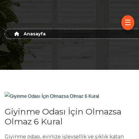
☰
☰
Anasayfa
Giyinme Odası İçin Olmazsa
Olmaz 6 Kural
Giyinme odası, evinize işlevsellik ve şıklık katan