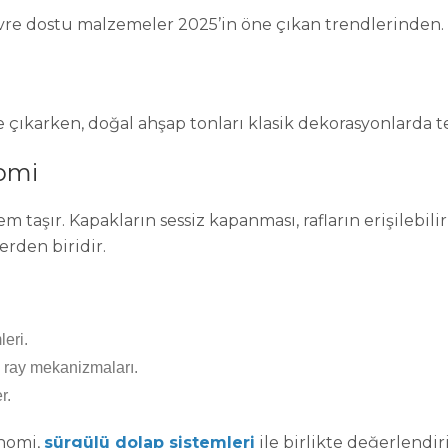
evre dostu malzemeler 2025’in öne çıkan trendlerinden.
 çıkarken, doğal ahşap tonları klasik dekorasyonlarda te
omi
aşır. Kapakların sessiz kapanması, rafların erişilebilir
erden biridir.
leri.
 ray mekanizmaları.
r.
nomi,
sürgülü dolap sistemleri
ile birlikte değerlendir