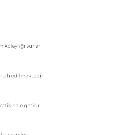
 kolaylığı sunar.
ercih edilmektedir.
atik hale getirir.
el çözümler: