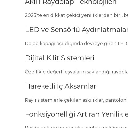
Akıllı Raydolap Teknolojileri
2025’te en dikkat çekici yeniliklerden biri, b
LED ve Sensörlü Aydınlatmala
Dolap kapağı açıldığında devreye giren LED 
Dijital Kilit Sistemleri
Özellikle değerli eşyaların saklandığı raydol
Hareketli İç Aksamlar
Raylı sistemlerle çekilen askılıklar, pantolo
Fonksiyonelliği Artıran Yenilikl
Raydolapların en büyük avantajı mekâna özel