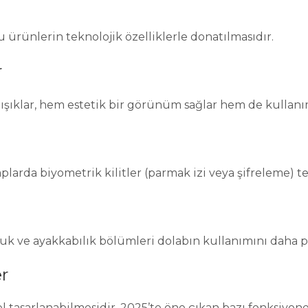
u ürünlerin teknolojik özelliklerle donatılmasıdır.
r
ışıklar, hem estetik bir görünüm sağlar hem de kullanım
aplarda biyometrik kilitler (parmak izi veya şifreleme) t
nluk ve ayakkabılık bölümleri dolabın kullanımını daha pr
er
 tasarlanabilmesidir. 2025’te öne çıkan bazı fonksiyon