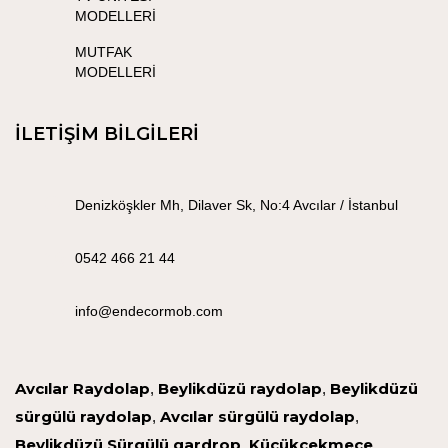
MODELLERİ
MUTFAK
MODELLERİ
İLETİŞİM BİLGİLERİ
Denizköşkler Mh, Dilaver Sk, No:4 Avcılar / İstanbul
0542 466 21 44
info@endecormob.com
Avcılar Raydolap
Beylikdüzü raydolap
Beylikdüzü
,
,
sürgülü raydolap
Avcılar sürgülü raydolap
,
,
Beylikdüzü Sürgülü gardrop
Küçükçekmece
,