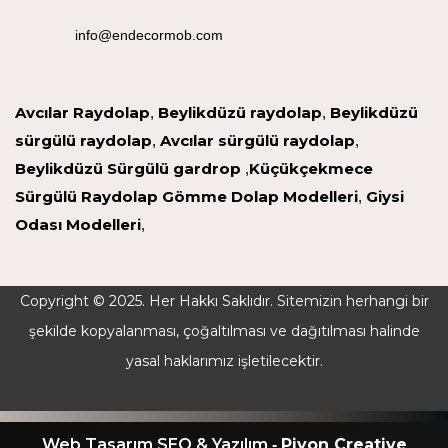
info@endecormob.com
Avcılar Raydolap
Beylikdüzü raydolap
Beylikdüzü
,
,
sürgülü raydolap
Avcılar sürgülü raydolap
,
,
Beylikdüzü Sürgülü gardrop
Küçükçekmece
,
Sürgülü Raydolap
Gömme Dolap Modelleri
Giysi
,
Odası Modelleri
,
Copyright © 2025. Her Hakkı Saklıdır. Sitemizin herhangi bir
şekilde kopyalanması, çoğaltılması ve dağıtılması halinde
yasal haklarımız işletilecektir.
Web Tasarım SEO & Yazılım
Piyon Creative
-